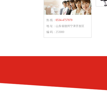
热 线：
0534-4757979
地 址：山东省德州宁津开发区
编 码：253000