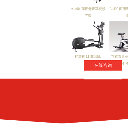
A-400i 商用青青草视频
A-400 商
下载
椭圆机 M-8809EL
立式青青草
M-7
在线咨询