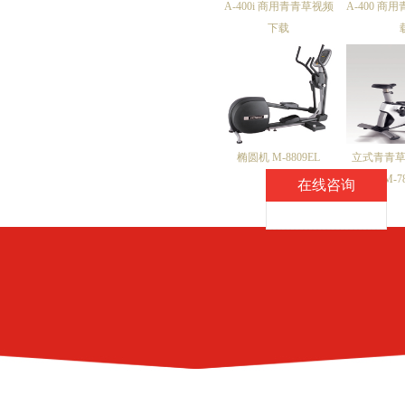
A-400i 商用青青草视频
A-400 商
下载
椭圆机 M-8809EL
立式青青草
M-7
在线咨询