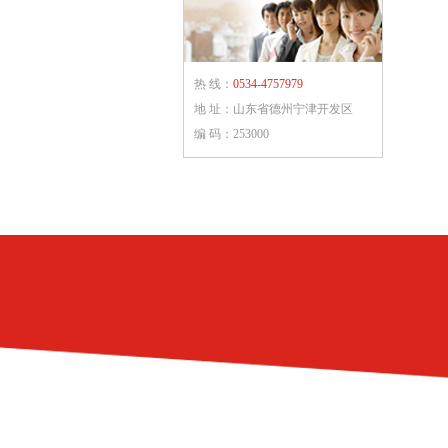
热 线：
0534-4757979
地 址：山东省德州宁津开发区
编 码：253000