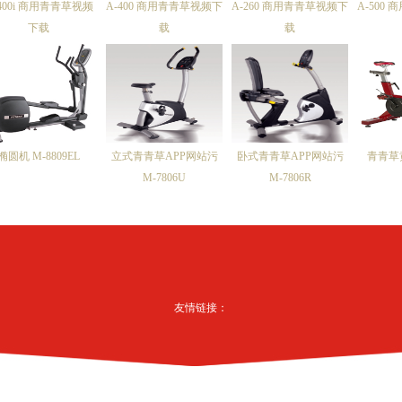
400i 商用青青草视频
A-400 商用青青草视频下
A-260 商用青青草视频下
A-500
下载
载
载
椭圆机 M-8809EL
立式青青草APP网站污
卧式青青草APP网站污
青青草
M-7806U
M-7806R
友情链接：