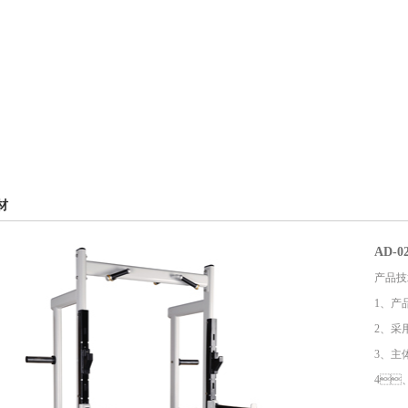
材
AD-
产品技
1
2、
3
4