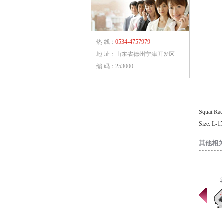
热 线：
0534-4757979
地 址：山东省德州宁津开发区
编 码：253000
Squat 
Size: L
其他相