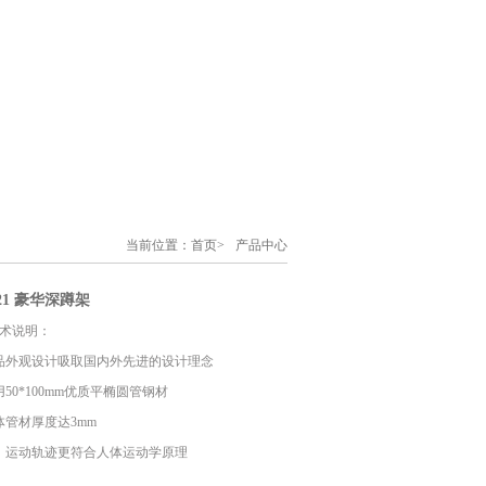
当前位置：
首页
>
产品中心
产品中心>
021 豪华深蹲架
术说明：
、产品外观设计吸取国内外先进的设计理念
采用50*100mm优质平椭圆管钢材
、主体管材厚度达3mm
、运动轨迹更符合人体运动学原理