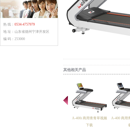
热 线：
0534-4757979
地 址：山东省德州宁津开发区
编 码：253000
其他相关产品
A-400i 商用青青草视频
A-400 商
下载