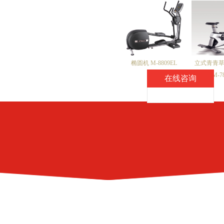
椭圆机 M-8809EL
立式青青草
M-7
在线咨询