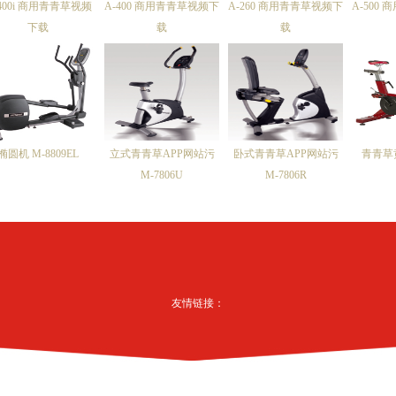
400i 商用青青草视频
A-400 商用青青草视频下
A-260 商用青青草视频下
A-500
下载
载
载
椭圆机 M-8809EL
立式青青草APP网站污
卧式青青草APP网站污
青青草
M-7806U
M-7806R
友情链接：