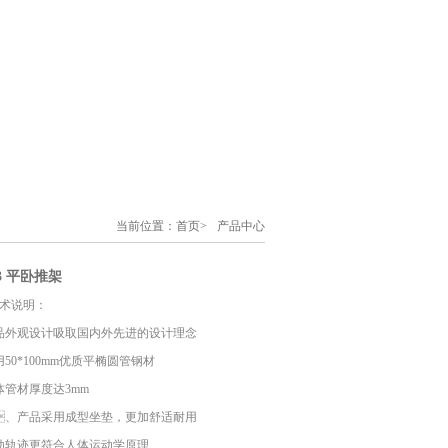
当前位置：
首页
>
产品中心
产品中心>
23 平卧推架
说明：
、产品外观设计吸取国内外先进的设计理念
采用50*100mm优质平椭圆管钢材
主体管材厚度达3mm
、产品采用成型坐垫，更加舒适耐用
、运动轨迹更符合人体运动学原理