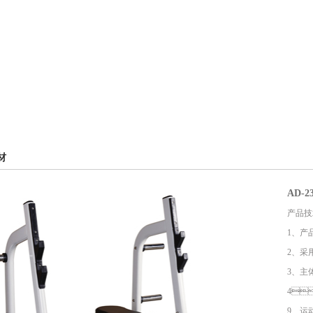
材
AD-
产品技术
1
2、
3、
4
9