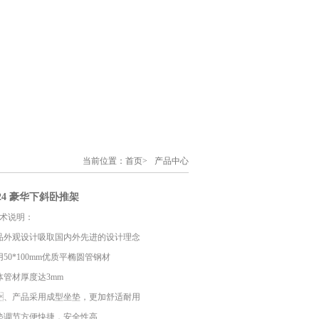
当前位置：
首页
>
产品中心
产品中心>
024 豪华下斜卧推架
说明：
、产品外观设计吸取国内外先进的设计理念
、采用50*100mm优质平椭圆管钢材
、主体管材厚度达3mm
、产品采用成型坐垫，更加舒适耐用
、靠垫调节方便快捷，安全性高