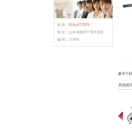
热 线：
0534-4757979
地 址：山东省德州宁津开发区
编 码：253000
豪华下斜卧推
其他相